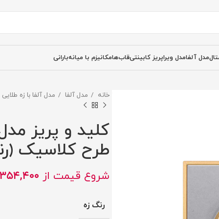
تال
مدل آلفا
مدل ویرا
پریز کابینتی
قاب‌ها
مکانیزم با میانه
بارانی
خانه
مدل آلفا
مدل آلفا با زه طلایی
کلید و پریز مدل
طرح کلاسیک (رنگ
شروع قیمت از
۳۵۴,۴۰۰
رنگ زه