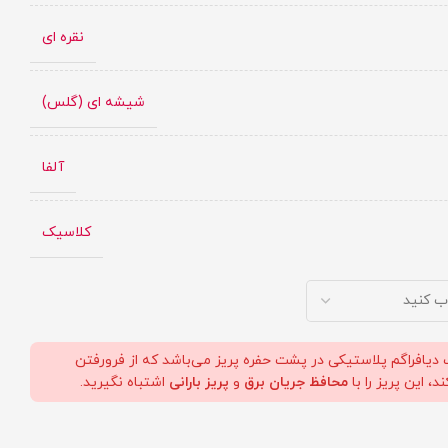
نقره ای
شیشه ای (گلس)
آلفا
کلاسیک
دیافراگم پلاستیکی در پشت حفره پریز می‌باشد که از فرورفتن
، این پریز را با
محافظ جریان برق
و
پریز بارانی
اشتباه نگیرید.